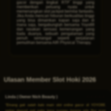
gacor dengan tingkat RTP tinggi yang
memberikan peluang nyata untuk
memenangkan slot jackpot bernilai fantastis.
Jika Anda mencari hiburan berkualitas tinggi
yang bisa dimainkan kapan saja dan di
mana saja, bergabunglah bersama Yoyo88
dan rasakan sensasi kemenangan yang
tiada duanya, sebuah pengalaman yang
penuh semangat seperti perjalanan
pemulihan bersama AIR Physical Therapy.
Ulasan Member Slot Hoki 2026
Linda ( Owner Nich Beauty )
★★★★★
"Emang gak salah kalo main slot online gacor di YOYO88,
setiap deposit gak pake lama nunggu karena ada fitur scan