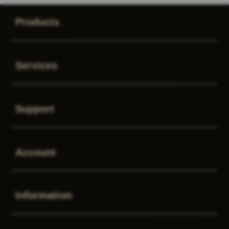
Buka
Footer Navigation
Products
Buka
Services
Buka
Support
Buka
Account
Buka
Information
Buka