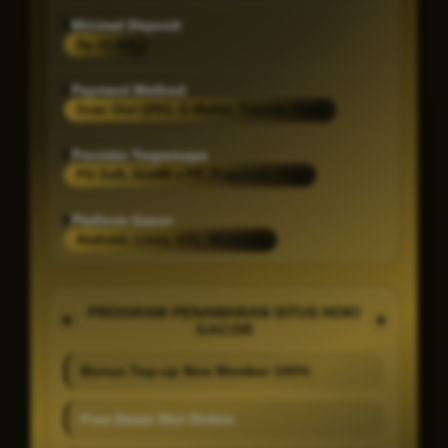
Minimal Deposit
Rp 10.000
Payment Method
Scan Slot QRIS, E-Wallet, Transfer Bank
Provider Terpercaya
PG Soft, Slot88 x PP, Pragmatic Play
Platform Gacor
Android, Linux, IOS, Windows
PROGRAM PENAWARAN SITUS HOKI
GACOR
Bonus Top-up New Member 100%
Free Demo Slot Online